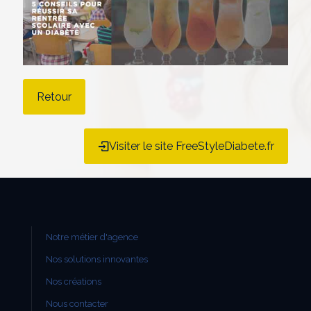
Retour
Visiter le site FreeStyleDiabete.fr
Notre métier d'agence
Nos solutions innovantes
Nos créations
Nous contacter